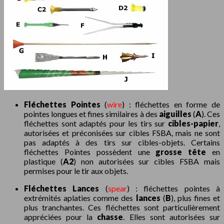
Fléchettes Pointes
(
wire
) : fléchettes en forme de
pointes longues et fines similaires à des
aiguilles
(
A
). Ces
fléchettes sont adaptés pour les tirs sur
cibles-papier
,
autorisées et préconisées sur cibles FSBA, mais ne sont
pas adaptés à des tirs sur cibles-objets. Certains
fléchettes Pointes possèdent une
grosse tête
en
plastique (
A2
) non autorisées sur cibles FSBA mais
permises pour le tir aux objets.
Fléchettes Lances
(
spear
) : fléchettes pointes à
extrémités aplaties comme des
lances
(
B
), plus fines et
plus tranchantes. Ces fléchettes sont particulièrement
appréciées pour la
chasse
. Elles sont autorisées sur