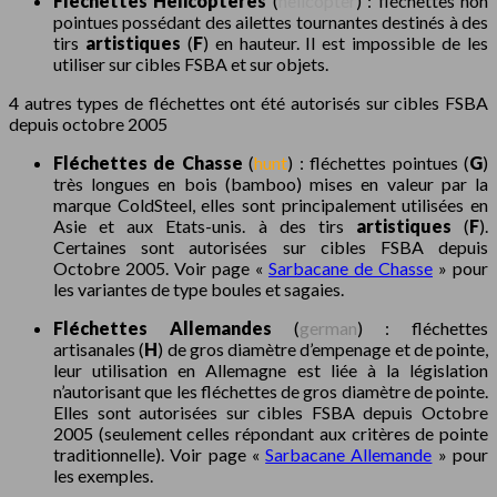
Fléchettes Hélicoptères
(
helicopter
) : fléchettes non
pointues possédant des ailettes tournantes destinés à des
tirs
artistiques
(
F
) en hauteur. Il est impossible de les
utiliser sur cibles FSBA et sur objets.
4 autres types de fléchettes ont été autorisés sur cibles FSBA
depuis octobre 2005
Fléchettes de Chasse
(
hunt
) : fléchettes pointues (
G
)
très longues en bois (bamboo) mises en valeur par la
marque ColdSteel, elles sont principalement utilisées en
Asie et aux Etats-unis. à des tirs
artistiques
(
F
).
Certaines sont autorisées sur cibles FSBA depuis
Octobre 2005. Voir page «
Sarbacane de Chasse
» pour
les variantes de type boules et sagaies.
Fléchettes Allemandes
(
german
) : fléchettes
artisanales (
H
) de gros diamètre d’empenage et de pointe,
leur utilisation en Allemagne est liée à la législation
n’autorisant que les fléchettes de gros diamètre de pointe.
Elles sont autorisées sur cibles FSBA depuis Octobre
2005 (seulement celles répondant aux critères de pointe
traditionnelle). Voir page «
Sarbacane Allemande
» pour
les exemples.