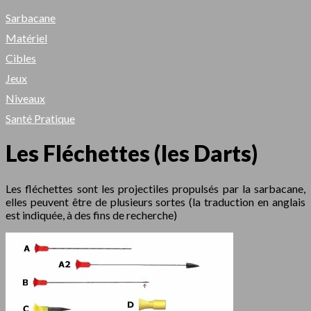
Sarbacane
Matériel
Cibles
Jeux
Niveaux
Santé Pratique
Les Fléchettes (les Darts)
Les fléchettes sont les projectiles propulsés par la sarbacane,
elles peuvent être de plusieurs sortes (la traduction en anglais
est indiquée, à des fins de recherche)