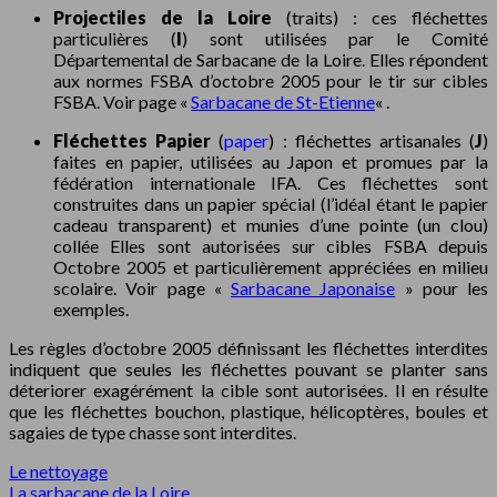
Projectiles de la Loire
(traits) : ces fléchettes
particulières (
I
) sont utilisées par le Comité
Départemental de Sarbacane de la Loire. Elles répondent
aux normes FSBA d’octobre 2005 pour le tir sur cibles
FSBA. Voir page «
Sarbacane de St-Etienne
« .
Fléchettes Papier
(
paper
) : fléchettes artisanales (
J
)
faites en papier, utilisées au Japon et promues par la
fédération internationale IFA. Ces fléchettes sont
construites dans un papier spécial (l’idéal étant le papier
cadeau transparent) et munies d’une pointe (un clou)
collée Elles sont autorisées sur cibles FSBA depuis
Octobre 2005 et particulièrement appréciées en milieu
scolaire. Voir page «
Sarbacane Japonaise
» pour les
exemples.
Les règles d’octobre 2005 définissant les fléchettes interdites
indiquent que seules les fléchettes pouvant se planter sans
déteriorer exagérément la cible sont autorisées. Il en résulte
que les fléchettes bouchon, plastique, hélicoptères, boules et
sagaies de type chasse sont interdites.
Le nettoyage
La sarbacane de la Loire