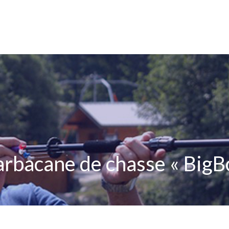
SARBACANE
MATÉRIEL
CIB
arbacane de chasse « BigB