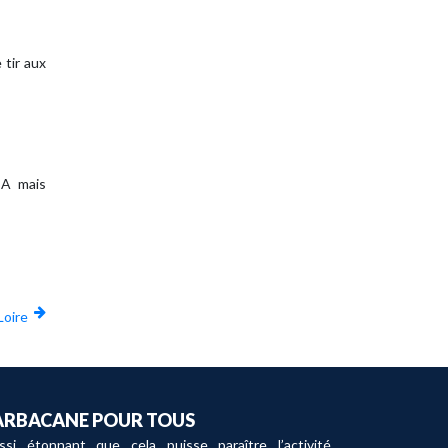
 tir aux
BA mais
Loire
ARBACANE POUR TOUS
ssi étonnant que cela puisse paraître l’activité