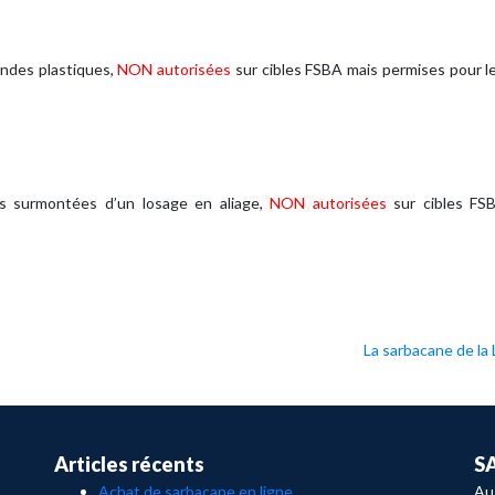
ondes plastiques,
NON autorisées
sur cibles FSBA mais permises pour le
es surmontées d’un losage en aliage,
NON autorisées
sur cibles FS
La sarbacane de la 
Articles récents
S
Achat de sarbacane en ligne
Au