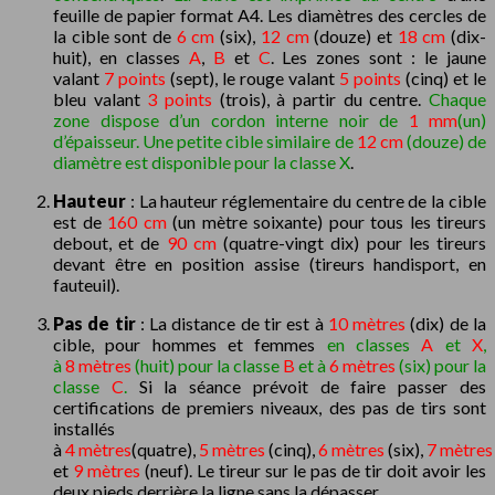
feuille de papier format A4. Les diamètres des cercles de
la cible sont de
6 cm
(six),
12 cm
(douze) et
18 cm
(dix-
huit), en classes
A
,
B
et
C
. Les zones sont : le jaune
valant
7 points
(sept), le rouge valant
5 points
(cinq) et le
bleu valant
3 points
(trois), à partir du centre.
Chaque
zone dispose d’un cordon interne noir de
1 mm
(un)
d’épaisseur. Une petite cible similaire de
12 cm
(douze) de
diamètre est disponible pour la classe X
.
Hauteur
: La hauteur réglementaire du centre de la cible
est de
160 cm
(un mètre soixante) pour tous les tireurs
debout, et de
90 cm
(quatre-vingt dix) pour les tireurs
devant être en position assise (tireurs handisport, en
fauteuil).
Pas de tir
: La distance de tir est à
10 mètres
(dix) de la
cible, pour hommes et femmes
en classes
A
et
X
,
à
8 mètres
(huit) pour la classe
B
et à
6 mètres
(six) pour la
classe
C
.
Si la séance prévoit de faire passer des
certifications de premiers niveaux, des pas de tirs sont
installés
à
4 mètres
(quatre),
5 mètres
(cinq),
6 mètres
(six),
7 mètres
et
9 mètres
(neuf). Le tireur sur le pas de tir doit avoir les
deux pieds derrière la ligne sans la dépasser.