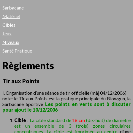
Sarbacane
Matériel
Cibles
Jeux
Niveaux
Santé Pratique
Règlements
Tir aux Points
I. Organisation d’une séance de tir officielle (màj 04/12/2006)
note: le Tir aux Points est la pratique principale du Blowgun, la
Sarbacane Sportive
Les points en verts sont à discuter
pour ajout le 10/12/2006
Cible
:
La cible standard de
18 cm
(dix-huit) de diamètre
est un ensemble de 3 (trois) zones circulaires
concentriques
.
La cible est imprimée au centre
d’une