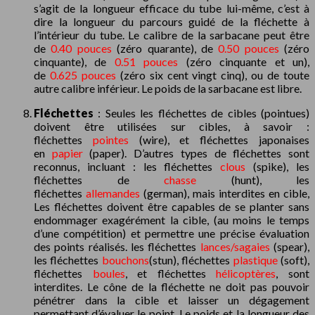
s’agit de la longueur efficace du tube lui-même, c’est à
dire la longueur du parcours guidé de la fléchette à
l’intérieur du tube. Le calibre de la sarbacane peut être
de
0.40 pouces
(zéro quarante), de
0.50 pouces
(zéro
cinquante), de
0.51 pouces
(zéro cinquante et un),
de
0.625 pouces
(zéro six cent vingt cinq), ou de toute
autre calibre inférieur. Le poids de la sarbacane est libre.
Fléchettes
: Seules les fléchettes de cibles (pointues)
doivent être utilisées sur cibles, à savoir :
fléchettes
pointes
(wire), et fléchettes japonaises
en
papier
(paper). D’autres types de fléchettes sont
reconnus, incluant : les fléchettes
clous
(spike), les
fléchettes de
chasse
(hunt), les
fléchettes
allemandes
(german), mais interdites en cible,
Les fléchettes doivent être capables de se planter sans
endommager exagérément la cible, (au moins le temps
d’une compétition) et permettre une précise évaluation
des points réalisés. les fléchettes
lances/sagaies
(spear),
les fléchettes
bouchons
(stun), fléchettes
plastique
(soft),
fléchettes
boules
, et fléchettes
hélicoptères
, sont
interdites. Le cône de la fléchette ne doit pas pouvoir
pénétrer dans la cible et laisser un dégagement
permettant d’évaluer le point. Le poids et la longueur des