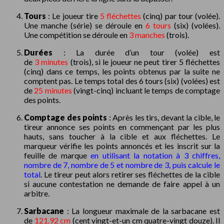
Tours
: Le joueur tire
5 fléchettes
(cinq) par tour (volée).
Une manche (série) se déroule en
6 tours
(six) (volées).
Une compétition se déroule en
3 manches
(trois).
Durées
: La durée d’un tour (volée) est
de
3 minutes
(trois), si le joueur ne peut tirer 5 fléchettes
(cinq) dans ce temps, les points obtenus par la suite ne
comptent pas. Le temps total des 6 tours (six) (volées) est
de
25 minutes
(vingt-cinq) incluant le temps de comptage
des points.
Comptage des points
: Après les tirs, devant la cible, le
tireur annonce ses points en commençant par les plus
hauts, sans toucher à la cible et aux fléchettes. Le
marqueur vérifie les points annoncés et les inscrit sur la
feuille de marque
en utilisant la notation à 3 chiffres,
nombre de 7, nombre de 5 et nombre de 3, puis calcule le
total
. Le tireur peut alors retirer ses fléchettes de la cible
si aucune contestation ne demande de faire appel à un
arbitre.
Sarbacane
: La longueur maximale de la sarbacane est
de
121.92 cm
(cent vingt-et-un cm quatre-vingt douze). Il