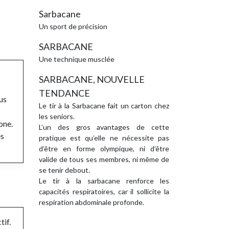
Sarbacane
Un sport de précision
SARBACANE
Une technique musclée
SARBACANE, NOUVELLE
TENDANCE
us
Le tir à la Sarbacane fait un carton chez
les seniors.
one.
L’un des gros avantages de cette
es
pratique est qu’elle ne nécessite pas
d’être en forme olympique, ni d’être
valide de tous ses membres, ni même de
se tenir debout.
Le tir à la sarbacane renforce les
capacités respiratoires, car il sollicite la
respiration abdominale profonde.
tif.