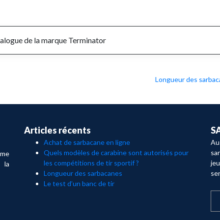
alogue de la marque Terminator
Longueur des sarba
Articles récents
S
Achat de sarbacane en ligne
Au
Quels modèles de carabine sont autorisés pour
sa
rme
les compétitions de tir sportif ?
jeu
 la
Longueur des sarbacanes
sen
Le test d’un banc de tir