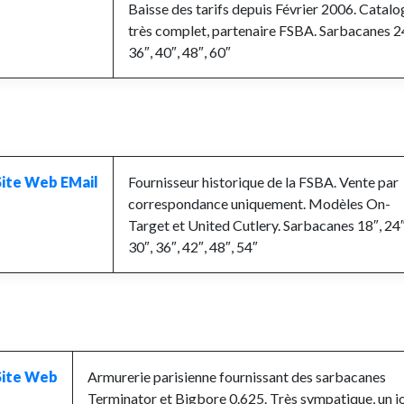
Baisse des tarifs depuis Février 2006. Catal
très complet, partenaire FSBA. Sarbacanes 2
36″, 40″, 48″, 60″
Site Web
EMail
Fournisseur historique de la FSBA.
Vente par
correspondance uniquement.
Modèles On-
Target et United Cutlery. Sarbacanes 18″, 24″
30″, 36″, 42″, 48″, 54″
Site Web
Armurerie parisienne fournissant des sarbacanes
Terminator et Bigbore 0.625.
Très sympatique, un j