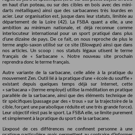
en haut d’un poteau, ou sur des cibles en bois avec des mini-
darts métalliques) ainsi que des sarbacannes très lourdes en
acier. Leur organisation est, jusque dans leur statuts, limitée au
département de la Loire (42). La FSBA quant a elle, a une
ambition au minimum nationale, et déjà reconnue comme
interlocuteur international pour un sport pratiqué dans plus
d’une dizaine de pays. De ce fait, on nous reproche de plus le
terme anglo-saxon utilisé sur ce site (Blowgun) ainsi que dans
nos articles. Un scoop : nos statuts légaux utisent le terme
français de « Sarbacane ». Notre nouveau site prochain
reprendra donc le terme français.
Autre variante de la sarbacane, celle aliée à la pratique du
mouvement Zen. Outil lié à la pratique d’une « école du souffle »
existant depuis quelques temps déjà sur Internet, cette
« sarbacana » (terme employé) utilise la méditation en pratique
parallèle de la sarbacane, ainsi que des éléments technique de
tir spécifiques (passage par des « trous » sur la trajectoire de la
cible, forçant une parabolique réduite et une très grande force).
Leur objectif n’est pas le sport. La FSBA elle, se limite purement
et simplement à la pratique du sport de la sarbacane.
L’exposé de ces différences ne confinent personne à une
pratique particulière, mais permettent au contraire d’informer